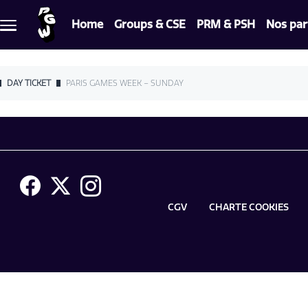
Skip to main content
Home
Groups & CSE
PRM & PSH
Nos par
Menu
principal
DAY TICKET
PARIS GAMES WEEK – SUNDAY
Menu
CGV
CHARTE COOKIES
footer